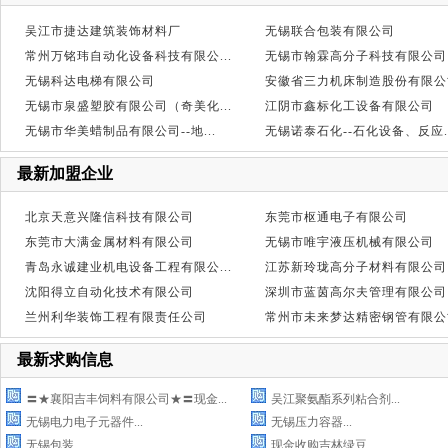
吴江市捷达建筑装饰材料厂
无锡联合包装有限公司
常州万铭玮自动化设备科技有限公...
无锡市翰霖高分子科技有限公司
无锡科达电梯有限公司
安徽省三力机床制造股份有限公
无锡市泉盛塑胶有限公司（奇美化...
江阴市鑫标化工设备有限公司
无锡市华美蜡制品有限公司--地...
无锡诺泰石化--石化设备、反应..
最新加盟企业
北京天意兴隆信科技有限公司
东莞市枢通电子有限公司
东莞市大满金属材料有限公司
无锡市唯宇液压机械有限公司
青岛永诚建业机电设备工程有限公...
江苏新玲珑高分子材料有限公司
沈阳得立自动化技术有限公司
深圳市蓝茵高尔夫管理有限公司
兰州利华装饰工程有限责任公司
常州市未来梦达精密钢管有限公
最新求购信息
〓★襄阳吉丰饲料有限公司★〓现金...
吴江聚氨酯系列粘合剂...
无锡电力电子元器件...
无锡压力容器...
无锡包装...
现金收购吉林绿豆...