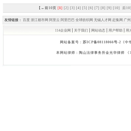
【←前10页
[
1
]
[2]
[3]
[4]
[5]
[6]
[7]
[8]
[9]
[10]
后1
友情链接：
百度
浙江都市网
阿里云
阿里巴巴
全球纺织网
无锡人才网
赶集网
广州
|
|
|
|
114企业网
关于我们
网站动态
用户帮助
用
网站备案号：
苏ICP备08118066号-2
《中
本网站律师：陶山法律事务所金光华律师 《