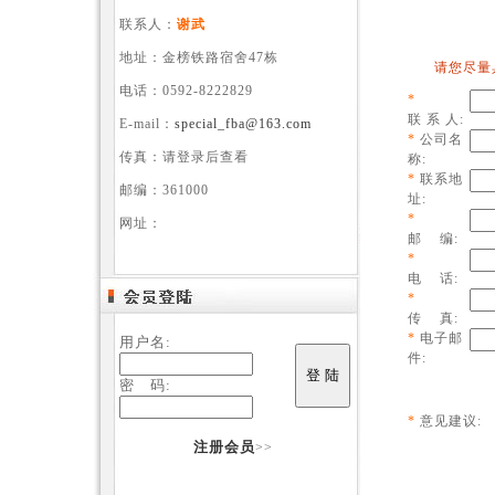
联系人：
谢武
地址：金榜铁路宿舍47栋
请您尽量具
电话：0592-8222829
*
联 系 人:
E-mail：
special_fba@163.com
*
公司名
传真：请登录后查看
称:
*
联系地
邮编：361000
址:
*
网址：
邮 编:
*
电 话:
*
传 真:
*
电子邮
用户名:
件:
密 码:
*
意见建议:
注册会员
>>